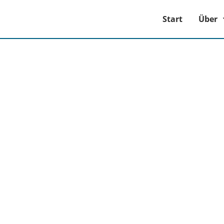
Start
Über
Was ist Trauma?